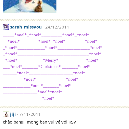
sarah_missyou
24/12/2011
_____*noel*_*noel*_________*noel*_*noel*
__*noel*________*noel*_*noel* ________*noel*
_*noel*____________*noel*______________*noel*
_*noel*_______________________________*noel*
_*noel*___________*Merry*____________*noel*
___*noel*_______*Christmas* _______*noel*
______*noel*___________________*noel*
_________*noel*_____________*noel*
____________*noel*_______*noel*
_______________*noel**noel*
_________________*noel*
jiji
7/11/2011
chào bạn!!!! mong bạn vui vẻ với KSV