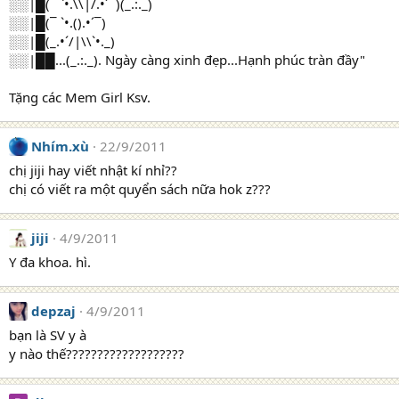
░░|█(¯ `•.\\|/.•´¯)(_.:._)
░░|█(¯ `•.().•´¯)
░░|█(_.•´/|\\`•._)
░░|██...(_.:._). Ngày càng xinh đẹp...Hạnh phúc tràn đầy"
Tặng các Mem Girl Ksv.
Nhím.xù
22/9/2011
chị jiji hay viết nhật kí nhỉ??
chị có viết ra một quyển sách nữa hok z???
jiji
4/9/2011
Y đa khoa. hì.
depzaj
4/9/2011
bạn là SV y à
y nào thế???????????????????