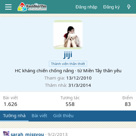
Đăng nhập
Đăng ký
jiji
Thành viên thân thiết
HC kháng chiến chống nắng
·
từ
Miền Tây thân yêu
Tham gia
13/12/2010
Thăm nhà
31/3/2014
Bài viết
Tương tác
Điểm
1.626
558
83
Tường nhà
Bài viết
Giới thiệu
sarah_missyou
9/2/2013