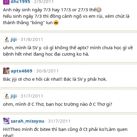
dhc1995
2/9/2011
D
Anh này sinh ngày 7/3 hay 17/3 or 27/3 thế
Nếu sinh ngày 7/3 thì đồng cảnh ngộ vs em rùi, xém chút là
thành thằng "bóng" lun
jiji
31/8/2011
uhm, mình là SV y. có gì không thế aptx? mình chưa học gì về
bệnh hết nhe! đang học đại cương ko hà.
aptx4869
30/8/2011
Bác jiji ơi cho e hỏi cái nha!!! Bác là SV y phải hok.
jiji
31/7/2011
ohm, mình ở C Thơ, bạn học trường nào ở C Thơ gị?
sarah_missyou
31/7/2011
Hi!!Theo mình đc bitee thì bạn cũng ở Ct phải ko?Làm quen
nha!!