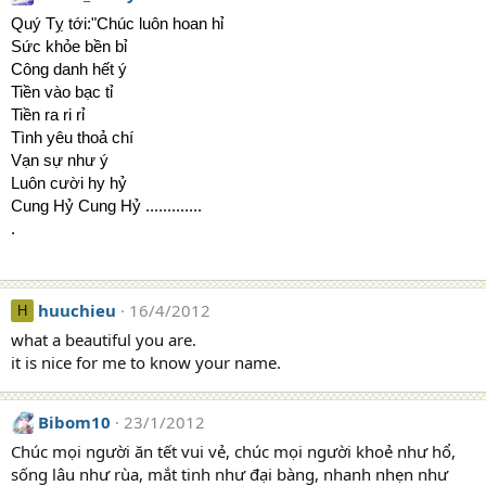
Quý Tỵ tới:"Chúc luôn hoan hỉ
Sức khỏe bền bỉ
Công danh hết ý
Tiền vào bạc tỉ
Tiền ra ri rỉ
Tình yêu thoả chí
Vạn sự như ý
Luôn cười hy hỷ
Cung Hỷ Cung Hỷ .............
.
huuchieu
16/4/2012
H
what a beautiful you are.
it is nice for me to know your name.
Bibom10
23/1/2012
Chúc mọi người ăn tết vui vẻ, chúc mọi người khoẻ như hổ,
sống lâu như rùa, mắt tinh như đại bàng, nhanh nhẹn như