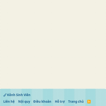
Kênh Sinh Viên
Liên hệ
Nội quy
Điều khoản
Hỗ trợ
Trang chủ
R
S