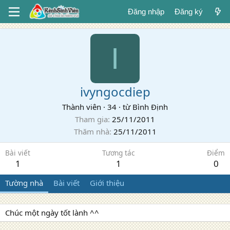
Đăng nhập
Đăng ký
I
ivyngocdiep
Thành viên
·
34
·
từ
Bình Định
Tham gia
25/11/2011
Thăm nhà
25/11/2011
Bài viết
Tương tác
Điểm
1
1
0
Tường nhà
Bài viết
Giới thiệu
Chúc một ngày tốt lành ^^