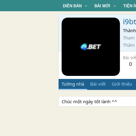
DIỄN ĐÀN
BÀI MỚI
TIỆN Í
i9b
Thành
Tham 
Thăm
Bài viế
0
Tường nhà
Bài viết
Giới thiệu
Chúc một ngày tốt lành ^^