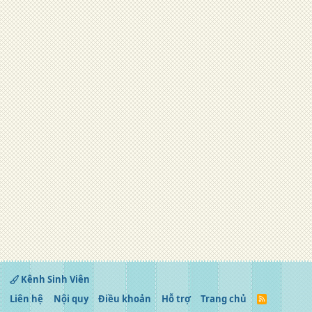
Kênh Sinh Viên
Liên hệ
Nội quy
Điều khoản
Hỗ trợ
Trang chủ
R
S