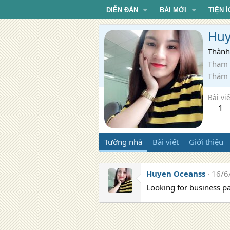
DIỄN ĐÀN
BÀI MỚI
TIỆN Í
Huy
Thành
Tham 
Thăm
Bài viế
1
Tường nhà
Bài viết
Giới thiệu
Huyen Oceanss
16/6
Looking for business p