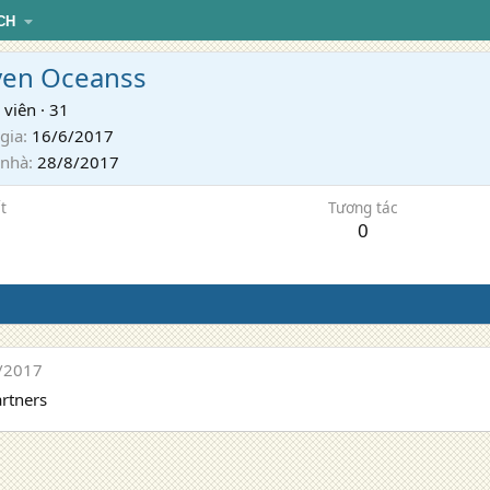
CH
en Oceanss
 viên
·
31
gia
16/6/2017
 nhà
28/8/2017
t
Tương tác
0
/2017
artners