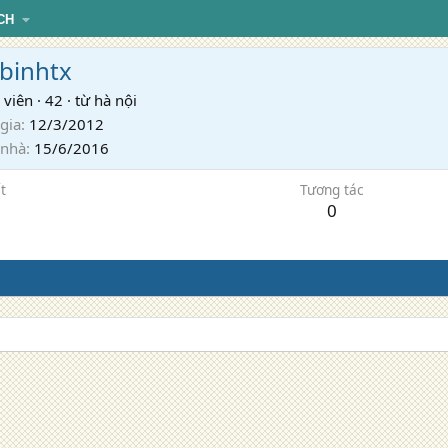
CH
binhtx
 viên
·
42
·
từ
hà nội
gia
12/3/2012
 nhà
15/6/2016
t
Tương tác
0