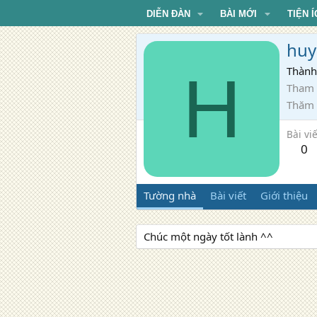
DIỄN ĐÀN
BÀI MỚI
TIỆN Í
huy
H
Thành
Tham 
Thăm
Bài viế
0
Tường nhà
Bài viết
Giới thiệu
Chúc một ngày tốt lành ^^