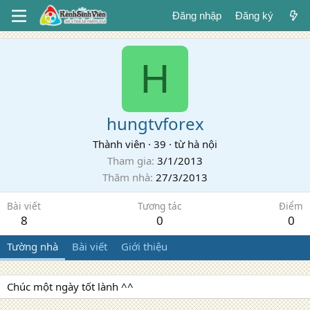
Đăng nhập
Đăng ký
H
hungtvforex
Thành viên
·
39
·
từ
hà nội
Tham gia
3/1/2013
Thăm nhà
27/3/2013
Bài viết
Tương tác
Điểm
8
0
0
Tường nhà
Bài viết
Giới thiệu
Chúc một ngày tốt lành ^^