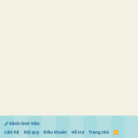
Kênh Sinh Viên
Liên hệ
Nội quy
Điều khoản
Hỗ trợ
Trang chủ
R
S