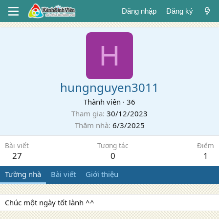
Đăng nhập
Đăng ký
H
hungnguyen3011
Thành viên
·
36
Tham gia
30/12/2023
Thăm nhà
6/3/2025
Bài viết
Tương tác
Điểm
27
0
1
Tường nhà
Bài viết
Giới thiệu
Chúc một ngày tốt lành ^^