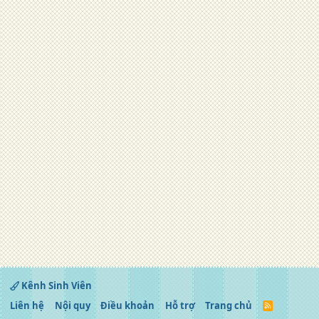
Kênh Sinh Viên
Liên hệ
Nội quy
Điều khoản
Hỗ trợ
Trang chủ
R
S