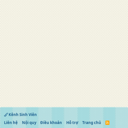
Kênh Sinh Viên
Liên hệ
Nội quy
Điều khoản
Hỗ trợ
Trang chủ
R
S