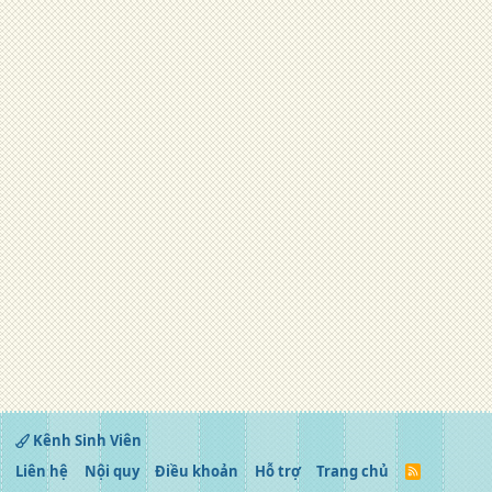
Kênh Sinh Viên
Liên hệ
Nội quy
Điều khoản
Hỗ trợ
Trang chủ
R
S