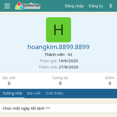
Đăng nhập
Đăng ký
H
hoangkim.8899.8899
Thành viên
·
42
Tham gia
14/6/2020
Thăm nhà
27/8/2020
Bài viết
Tương tác
Điểm
0
0
0
Tường nhà
Bài viết
Giới thiệu
Chúc một ngày tốt lành ^^