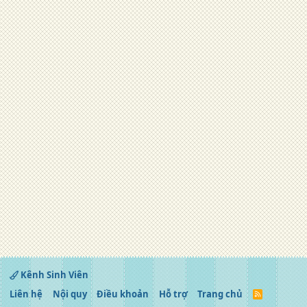
Kênh Sinh Viên
Liên hệ
Nội quy
Điều khoản
Hỗ trợ
Trang chủ
R
S