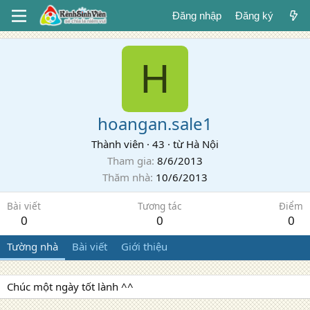
Đăng nhập
Đăng ký
H
hoangan.sale1
Thành viên
·
43
·
từ
Hà Nội
Tham gia
8/6/2013
Thăm nhà
10/6/2013
Bài viết
Tương tác
Điểm
0
0
0
Tường nhà
Bài viết
Giới thiệu
Chúc một ngày tốt lành ^^