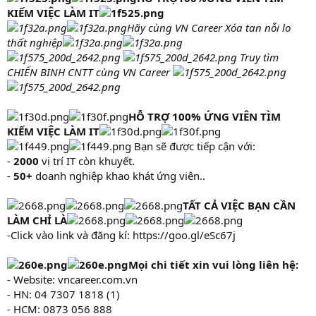
KIẾM VIỆC LÀM IT
Hãy
cùng VN Career
Xóa tan nỗi lo
thất nghiệp
Truy tìm
CHIẾN BINH CNTT cùng VN Career
HỖ TRỢ 100% ỨNG VIÊN TÌM
KIẾM VIỆC LÀM IT
Bạn sẽ được tiếp cận với:
-
2000
vị trí IT còn khuyết.
-
50+
doanh nghiệp khao khát ứng viên..
TẤT CẢ VIỆC BẠN CẦN
LÀM CHỈ LÀ
-Click vào link và đăng kí: https://goo.gl/eSc67j
Mọi chi tiết xin vui lòng liên hệ:
- Website: vncareer.com.vn
- HN: 04 7307 1818 (1)
- HCM: 0873 056 888