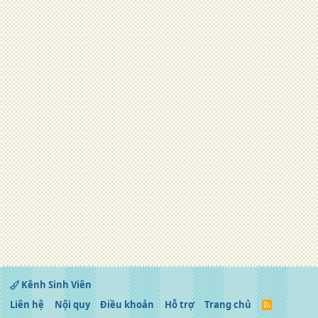
Kênh Sinh Viên
Liên hệ
Nội quy
Điều khoản
Hỗ trợ
Trang chủ
R
S