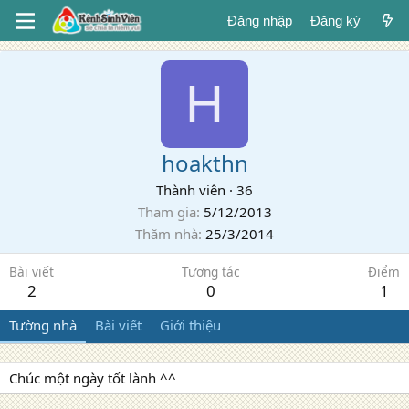
Đăng nhập
Đăng ký
H
hoakthn
Thành viên
·
36
Tham gia
5/12/2013
Thăm nhà
25/3/2014
Bài viết
Tương tác
Điểm
2
0
1
Tường nhà
Bài viết
Giới thiệu
Chúc một ngày tốt lành ^^