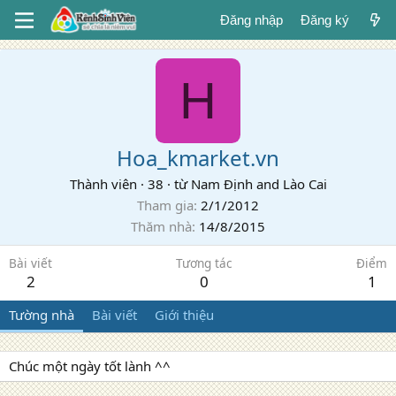
Đăng nhập
Đăng ký
H
Hoa_kmarket.vn
Thành viên
·
38
·
từ
Nam Định and Lào Cai
Tham gia
2/1/2012
Thăm nhà
14/8/2015
Bài viết
Tương tác
Điểm
2
0
1
Tường nhà
Bài viết
Giới thiệu
Chúc một ngày tốt lành ^^