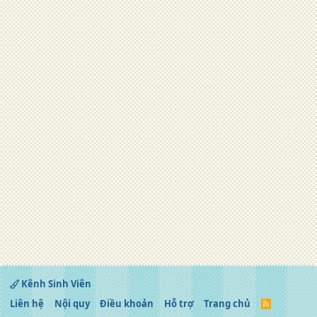
Kênh Sinh Viên
Liên hệ
Nội quy
Điều khoản
Hỗ trợ
Trang chủ
R
S