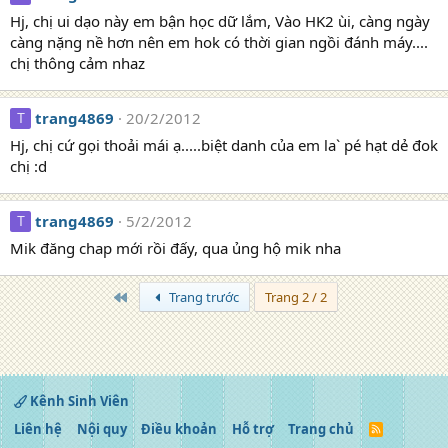
Hj, chị ui dạo này em bận học dữ lắm, Vào HK2 ùi, càng ngày
càng nặng nề hơn nên em hok có thời gian ngồi đánh máy....
chị thông cảm nhaz
trang4869
20/2/2012
T
Hj, chị cứ gọi thoải mái ạ.....biệt danh của em la` pé hạt dẻ đok
chị :d
trang4869
5/2/2012
T
Mik đăng chap mới rồi đấy, qua ủng hộ mik nha
Trang đầu
Trang trước
Trang 2 / 2
Kênh Sinh Viên
Liên hệ
Nội quy
Điều khoản
Hỗ trợ
Trang chủ
R
S