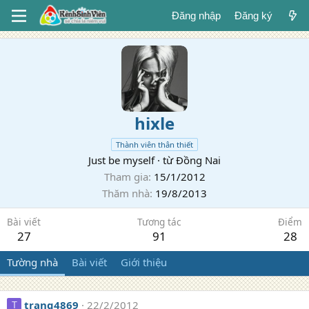
Đăng nhập
Đăng ký
hixle
Thành viên thân thiết
Just be myself
·
từ
Đồng Nai
Tham gia
15/1/2012
Thăm nhà
19/8/2013
Bài viết
Tương tác
Điểm
27
91
28
Tường nhà
Bài viết
Giới thiệu
trang4869
22/2/2012
T