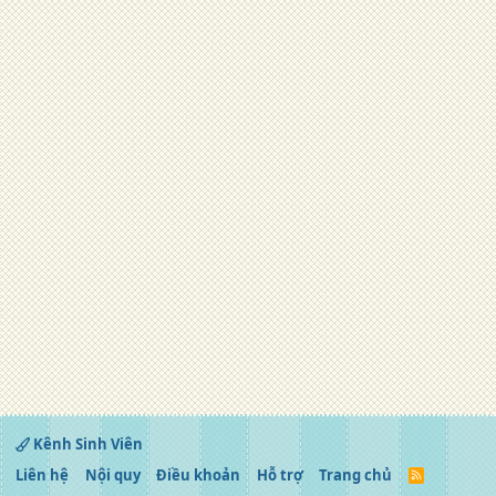
Kênh Sinh Viên
Liên hệ
Nội quy
Điều khoản
Hỗ trợ
Trang chủ
R
S