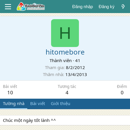
Đăng nhập
Đăng ký
H
hitomebore
Thành viên
·
41
Tham gia
8/2/2012
Thăm nhà
13/4/2013
Bài viết
Tương tác
Điểm
10
4
0
Tường nhà
Bài viết
Giới thiệu
Chúc một ngày tốt lành ^^