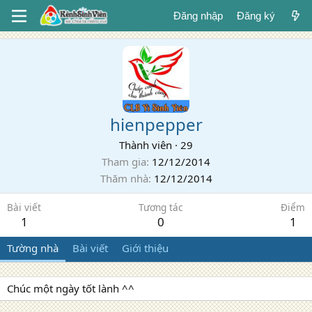
Đăng nhập
Đăng ký
hienpepper
Thành viên
·
29
Tham gia
12/12/2014
Thăm nhà
12/12/2014
Bài viết
Tương tác
Điểm
1
0
1
Tường nhà
Bài viết
Giới thiệu
Chúc một ngày tốt lành ^^