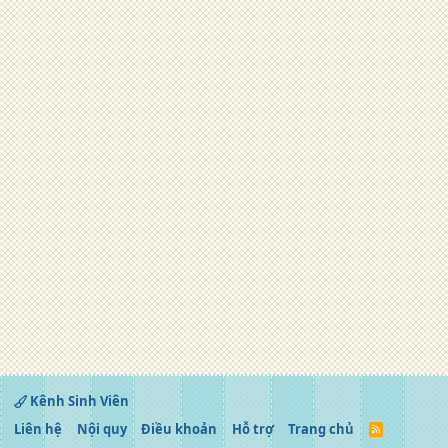
Kênh Sinh Viên
Liên hệ
Nội quy
Điều khoản
Hỗ trợ
Trang chủ
R
S