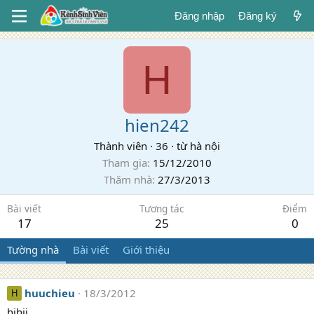
Đăng nhập
Đăng ký
H
hien242
Thành viên
·
36
·
từ
hà nội
Tham gia
15/12/2010
Thăm nhà
27/3/2013
Bài viết
Tương tác
Điểm
17
25
0
Tường nhà
Bài viết
Giới thiệu
huuchieu
18/3/2012
H
hihii