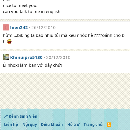
nice to meet you.
can you talk to me in english.
hien242
26/12/2010
H
hừm....bik ng ta bao nhiu tủi mà kêu nhóc hẻ ????oánh cho bi
h
Khinuipro5130
20/12/2010
Ê! nhox! làm bạn với đây chứ!
Kênh Sinh Viên
Liên hệ
Nội quy
Điều khoản
Hỗ trợ
Trang chủ
R
S