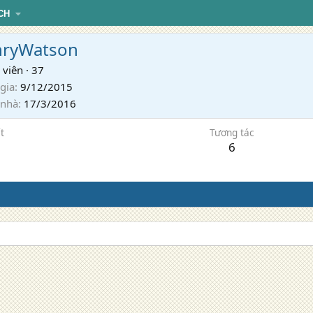
CH
ryWatson
 viên
·
37
gia
9/12/2015
 nhà
17/3/2016
t
Tương tác
6