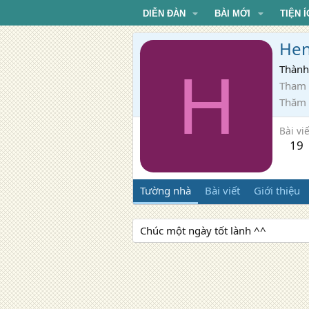
DIỄN ĐÀN
BÀI MỚI
TIỆN Í
Hen
H
Thành
Tham 
Thăm
Bài viế
19
Tường nhà
Bài viết
Giới thiệu
Chúc một ngày tốt lành ^^