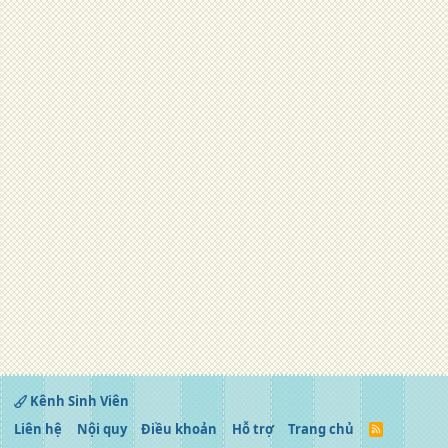
Kênh Sinh Viên
Liên hệ
Nội quy
Điều khoản
Hỗ trợ
Trang chủ
R
S