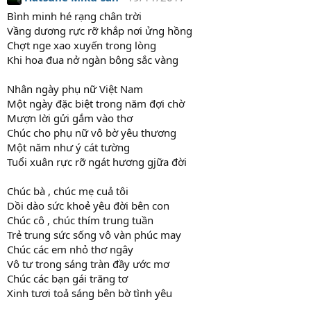
c
t
Bình minh hé rạng chân trời
i
Vầng dương rực rỡ khắp nơi ửng hồng
o
Chợt nge xao xuyến trong lòng
n
Khi hoa đua nở ngàn bông sắc vàng
s
:
Nhân ngày phụ nữ Việt Nam
Một ngày đặc biệt trong năm đợi chờ
Mượn lời gửi gắm vào thơ
Chúc cho phụ nữ vô bờ yêu thương
Một năm như ý cát tường
Tuổi xuân rực rỡ ngát hương gjữa đời
Chúc bà , chúc mẹ cuả tôi
Dồi dào sức khoẻ yêu đời bên con
Chúc cô , chúc thím trung tuần
Trẻ trung sức sống vô vàn phúc may
Chúc các em nhỏ thơ ngây
Vô tư trong sáng tràn đầy ước mơ
Chúc các bạn gái trăng tơ
Xinh tươi toả sáng bên bờ tình yêu