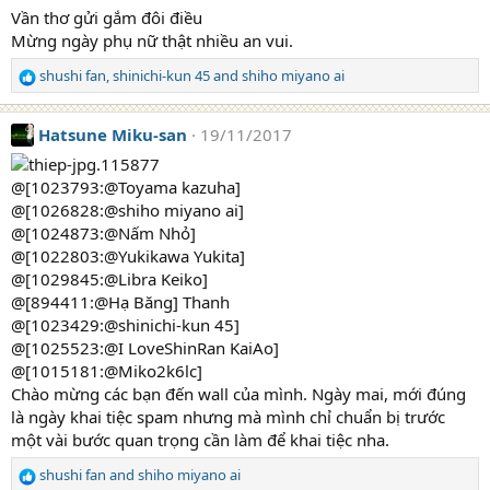
Vần thơ gửi gắm đôi điều
Mừng ngày phụ nữ thật nhiều an vui.
shushi fan
,
shinichi-kun 45
and
shiho miyano ai
R
e
a
Hatsune Miku-san
19/11/2017
c
t
i
@[1023793:@Toyama kazuha]
o
@[1026828:@shiho miyano ai]
n
@[1024873:@Nấm Nhỏ]
s
@[1022803:@Yukikawa Yukita]
:
@[1029845:@Libra Keiko]
@[894411:@Hạ Băng] Thanh
@[1023429:@shinichi-kun 45]
@[1025523:@I LoveShinRan KaiAo]
@[1015181:@Miko2k6lc]
Chào mừng các bạn đến wall của mình. Ngày mai, mới đúng
là ngày khai tiệc spam nhưng mà mình chỉ chuẩn bị trước
một vài bước quan trọng cần làm để khai tiệc nha.
shushi fan
and
shiho miyano ai
R