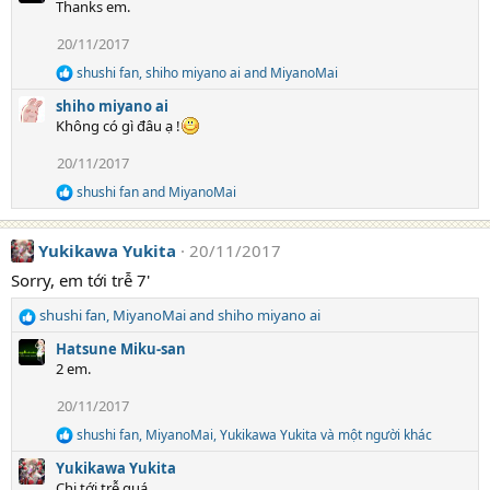
Thanks em.
c
t
20/11/2017
i
o
shushi fan
,
shiho miyano ai
and
MiyanoMai
R
n
e
s
shiho miyano ai
a
:
Không có gì đâu ạ !
c
t
20/11/2017
i
o
shushi fan
and
MiyanoMai
R
n
e
s
a
:
Yukikawa Yukita
20/11/2017
c
t
Sorry, em tới trễ 7'
i
o
shushi fan
,
MiyanoMai
and
shiho miyano ai
n
R
s
e
Hatsune Miku-san
:
a
2 em.
c
t
20/11/2017
i
shushi fan
,
MiyanoMai
,
Yukikawa Yukita
và một người khác
o
R
e
n
Yukikawa Yukita
a
s
Chị tới trễ quá