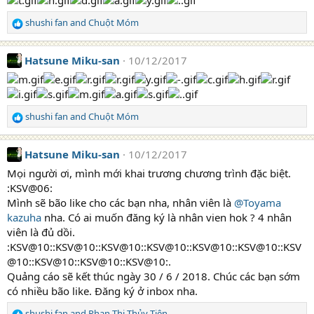
o
n
shushi fan
and
Chuột Móm
R
s
e
:
a
Hatsune Miku-san
10/12/2017
c
t
i
o
n
shushi fan
and
Chuột Móm
R
s
e
:
a
Hatsune Miku-san
10/12/2017
c
t
Mọi người ơi, mình mới khai trương chương trình đặc biệt.
i
:KSV@06:
o
Mình sẽ bão like cho các bạn nha, nhân viên là
@Toyama
n
kazuha
nha. Có ai muốn đăng ký là nhân vien hok ? 4 nhân
s
viên là đủ dồi.
:
:KSV@10::KSV@10::KSV@10::KSV@10::KSV@10::KSV@10::KSV
@10::KSV@10::KSV@10::KSV@10:.
Quảng cáo sẽ kết thúc ngày 30 / 6 / 2018. Chúc các bạn sớm
có nhiều bão like. Đăng ký ở inbox nha.
shushi fan
and
Phan Thị Thủy Tiên