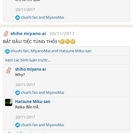
c
:
t
20/11/2017
i
o
shushi fan
and
MiyanoMai
R
n
e
s
a
:
shiho miyano ai
20/11/2017
c
t
BẮT ĐẦU TIỆC TÙNG THÔI !
i
o
shushi fan
,
MiyanoMai
and
Hatsune Miku-san
n
R
s
e
Xem các bình luận trước…
:
a
c
shiho miyano ai
t
Why?
i
20/11/2017
o
n
shushi fan
and
MiyanoMai
R
s
e
:
Hatsune Miku-san
a
Reika đến trễ.
c
t
20/11/2017
i
o
shushi fan
and
MiyanoMai
R
n
e
s