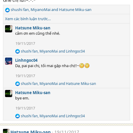
Ghé chị iu!!~:*:*
i
o
shushi fan
,
MiyanoMai
and
Hatsune Miku-san
n
R
s
e
Xem các bình luận trước…
:
a
c
Hatsune Miku-san
t
cảm ơn em cũng thế nhé.
i
19/11/2017
o
n
shushi fan
,
MiyanoMai
and
Linhngoc04
R
s
e
:
Linhngoc04
a
Dạ, pai pai chị, tối mai gặp nha chị!!~
c
t
19/11/2017
i
o
shushi fan
,
MiyanoMai
and
Hatsune Miku-san
R
n
e
s
Hatsune Miku-san
a
:
bye em.
c
t
19/11/2017
i
o
shushi fan
,
MiyanoMai
and
Linhngoc04
R
n
e
s
a
:
Hatsune Miku-san
19/11/2017
c