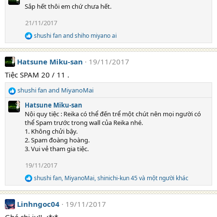
a
:
Sắp hết thôi em chứ chưa hết.
c
t
21/11/2017
i
o
shushi fan
and
shiho miyano ai
R
n
e
s
a
:
Hatsune Miku-san
19/11/2017
c
t
Tiệc SPAM 20 / 11 .
i
o
shushi fan
and
MiyanoMai
n
R
s
e
Hatsune Miku-san
:
a
Nội quy tiệc : Reika có thể đến trể một chút nên mọi người có
c
thể Spam trước trong wall của Reika nhé.
t
1. Không chửi bậy.
i
2. Spam đoàng hoàng.
o
3. Vui vẻ tham gia tiệc.
n
s
19/11/2017
:
shushi fan
,
MiyanoMai
,
shinichi-kun 45
và một người khác
R
e
a
Linhngoc04
19/11/2017
c
t