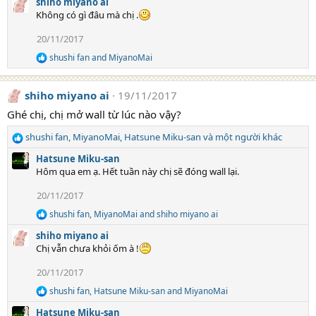
shiho miyano ai
a
:
Không có gì đâu mà chị .
c
t
20/11/2017
i
o
shushi fan
and
MiyanoMai
R
n
e
s
a
:
shiho miyano ai
19/11/2017
c
t
Ghé chị, chị mở wall từ lúc nào vậy?
i
o
shushi fan
,
MiyanoMai
,
Hatsune Miku-san
và một người khác
n
R
s
e
Hatsune Miku-san
:
a
Hôm qua em ạ. Hết tuần này chị sẽ đóng wall lại.
c
t
20/11/2017
i
shushi fan
,
MiyanoMai
and
shiho miyano ai
o
R
e
n
shiho miyano ai
a
s
Chị vẫn chưa khỏi ốm à !
c
:
t
20/11/2017
i
o
shushi fan
,
Hatsune Miku-san
and
MiyanoMai
R
n
e
s
Hatsune Miku-san