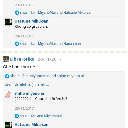
i
23/11/2017
o
n
shushi fan
,
MiyanoMai
and
Hatsune Miku-san
R
s
e
:
Hatsune Miku-san
a
Không có gì cậu ah.
c
t
28/11/2017
i
o
shushi fan
,
MiyanoMai
and
Hana-chan
R
n
e
s
a
:
Libra Keiko
20/11/2017
c
t
Ghé bạn chơi nè
i
o
shushi fan
,
MiyanoMai
and
shiho miyano ai
n
R
s
e
Xem các bình luận trước…
:
a
c
shiho miyano ai
t
2222222chị. Chúc chị tối ấm !<3
i
20/11/2017
o
n
shushi fan
and
MiyanoMai
R
s
e
:
Hatsune Miku-san
a