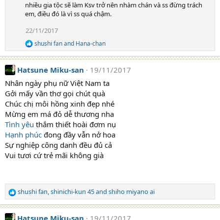
nhiều gia tộc sẽ làm Ksv trở nên nhàm chán và ss đừng trách
i
em, điều đó là vì ss quá chậm.
o
n
s
22/11/2017
:
shushi fan
and
Hana-chan
R
e
a
Hatsune Miku-san
19/11/2017
c
t
Nhân ngày phụ nữ Việt Nam ta
i
Gởi mấy vần thơ gọi chút quà
o
n
Chúc chị môi hồng xinh đẹp nhé
s
Mừng em má đỏ dễ thương nha
:
Tình yêu
thắm thiết hoài đơm nụ
Hạnh phúc
đong đầy vẫn nở hoa
Sự nghiệp công danh đều đủ cả
Vui tươi cứ trẻ mãi không già
shushi fan
,
shinichi-kun 45
and
shiho miyano ai
R
e
a
Hatsune Miku-san
19/11/2017