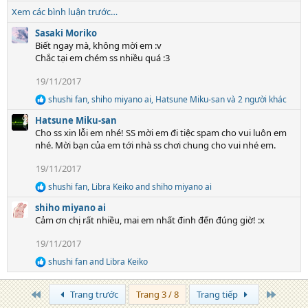
e
Xem các bình luận trước…
a
c
Sasaki Moriko
t
Biết ngay mà, không mời em :v
i
Chắc tại em chém ss nhiều quá :3
o
19/11/2017
n
s
shushi fan
,
shiho miyano ai
,
Hatsune Miku-san
và 2 người khác
R
:
e
Hatsune Miku-san
a
Cho ss xin lỗi em nhé! SS mời em đi tiệc spam cho vui luôn em
c
nhé. Mời bạn của em tới nhà ss chơi chung cho vui nhé em.
t
i
19/11/2017
o
n
shushi fan
,
Libra Keiko
and
shiho miyano ai
R
s
e
:
shiho miyano ai
a
Cảm ơn chị rất nhiều, mai em nhất đinh đến đúng giờ! :x
c
t
19/11/2017
i
o
shushi fan
and
Libra Keiko
R
n
e
s
a
:
Trang đầu
Trang c
Trang trước
Trang 3 / 8
Trang tiếp
c