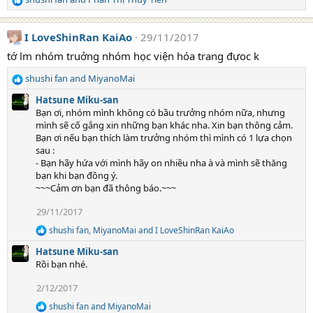
R
e
a
I LoveShinRan KaiAo
29/11/2017
c
t
tớ lm nhóm truởng nhóm học viện hóa trang đựoc k
i
shushi fan
and
MiyanoMai
o
R
n
e
Hatsune Miku-san
s
a
Bạn ơi, nhóm mình không có bầu trưởng nhóm nữa, nhưng
:
c
mình sẽ cố gắng xin những bạn khác nha. Xin bạn thông cảm.
t
Bạn ơi nếu bạn thích làm trưởng nhóm thì mình có 1 lựa chọn
i
sau :
o
- Bạn hãy hứa với mình hãy on nhiều nha à và mình sẽ thăng
n
bạn khi bạn đồng ý.
s
~~~Cảm ơn bạn đã thông báo.~~~
:
29/11/2017
shushi fan
,
MiyanoMai
and
I LoveShinRan KaiAo
R
e
Hatsune Miku-san
a
Rồi bạn nhé.
c
t
2/12/2017
i
o
shushi fan
and
MiyanoMai
R