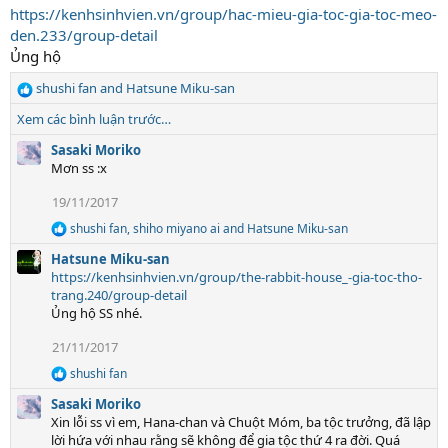
t
https://kenhsinhvien.vn/group/hac-mieu-gia-toc-gia-toc-meo-
i
den.233/group-detail
o
Ủng hộ
n
s
shushi fan
and
Hatsune Miku-san
R
:
e
Xem các bình luận trước…
a
c
Sasaki Moriko
t
Mơn ss :x
i
19/11/2017
o
n
shushi fan
,
shiho miyano ai
and
Hatsune Miku-san
R
s
e
:
Hatsune Miku-san
a
https://kenhsinhvien.vn/group/the-rabbit-house_-gia-toc-tho-
c
trang.240/group-detail
t
Ủng hộ SS nhé.
i
o
21/11/2017
n
s
shushi fan
:
R
e
Sasaki Moriko
a
Xin lỗi ss vì em, Hana-chan và Chuột Móm, ba tộc trưởng, đã lập
c
lời hứa với nhau rằng sẽ không để gia tộc thứ 4 ra đời. Quá
t