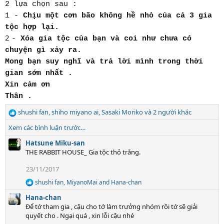
2 lựa chọn sau :
1 -
Chịu một cơn bão không hề nhỏ của cả 3 gia
tộc hợp lại.
2
-
Xóa gia tộc của bạn và coi như chưa có
chuyện gì xảy ra.
Mong bạn suy nghĩ và trả lời mình trong thời
gian sớm nhất .
Xin cảm ơn
Thân .
shushi fan
,
shiho miyano ai
,
Sasaki Moriko
và 2 người khác
R
e
Xem các bình luận trước…
a
c
Hatsune Miku-san
t
THE RABBIT HOUSE_ Gia tộc thỏ trắng.
i
23/11/2017
o
n
shushi fan
,
MiyanoMai
and
Hana-chan
R
s
e
:
Hana-chan
a
Để tớ tham gia , cậu cho tớ làm trưởng nhóm rồi tớ sẽ giải
c
quyết cho . Ngại quá , xin lỗi cậu nhé
t