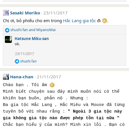
n
e
s
a
:
Sasaki Moriko
23/11/2017
c
t
Chị ơi, bỏ phiếu cho em trong
Hắc Lang gia tộc
đi
.
i
o
shushi fan
and
MiyanoMai
n
R
s
e
Hatsune Miku-san
:
a
ok.
c
t
23/11/2017
i
shushi fan
o
R
e
n
a
s
Hana-chan
21/11/2017
c
:
t
Chào bạn . Tối ấm
i
o
Mình biết chuyện sau đây mình muốn nói có thể
n
khiến bạn buồn, phẫn nộ . Nhưng :
s
:
Ba gia tộc Hắc Lang , Hắc Miêu và Mouse đã từng
tuyên bố với nhau rằng :
" Ngoài 3 gia tộc này
gia không gia tộc nào được phép tồn tại nữa "
Chắc bạn hiểu ý của mình? Mình xin lỗi . Bạn có