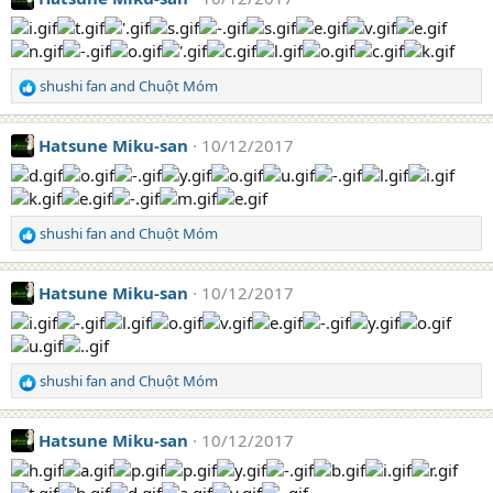
shushi fan
and
Chuột Móm
R
e
a
Hatsune Miku-san
10/12/2017
c
t
i
o
n
shushi fan
and
Chuột Móm
R
s
e
:
a
Hatsune Miku-san
10/12/2017
c
t
i
o
n
shushi fan
and
Chuột Móm
R
s
e
:
a
Hatsune Miku-san
10/12/2017
c
t
i