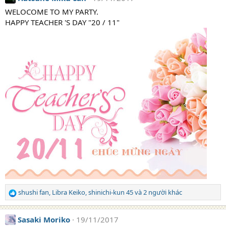
t
WELOCOME TO MY PARTY.
i
HAPPY TEACHER 'S DAY "20 / 11"
o
n
s
:
shushi fan
,
Libra Keiko
,
shinichi-kun 45
và 2 người khác
R
e
a
Sasaki Moriko
19/11/2017
c