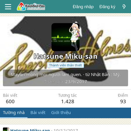
Đăng nhập
Đăng ký
Hatsune Miku-san
Thành viên thân thiết
Mayuri mong mọi người làm quen.
·
từ
Nhật Bản : Mỹ.
Tham gia
23/9/2017
Bài viết
Tương tác
Điểm
600
1.428
93
Tường nhà
Bài viết
Giới thiệu
Hatsune Miku-san
10/12/2017