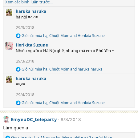
e
Xem các bình luận trước…
:
a
c
haruka haruka
t
hà nội =^.^=
i
29/3/2018
o
n
Gió núi mùa hạ
,
Chuột Móm
and
Horikita Suzune
R
s
e
:
Horikita Suzune
a
Nhiều người ở Hà Nội ghê, nhưng mà em ở Phú Yên ~
c
t
29/3/2018
i
o
Gió núi mùa hạ
,
Chuột Móm
and
haruka haruka
R
n
e
s
haruka haruka
a
:
=^.^=
c
t
29/4/2018
i
o
Gió núi mùa hạ
,
Chuột Móm
and
Horikita Suzune
R
n
e
s
a
:
EmyeuDC_teleparty
8/3/2018
c
t
Làm quen ạ
i
o
Gió núi mùa hạ
,
Mounocky
,
MiyanoMai
và 2 người khác