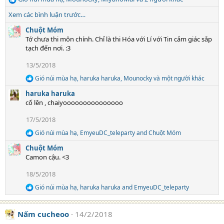
n
R
s
e
Xem các bình luận trước…
:
a
c
Chuột Móm
t
Tớ chưa thi môn chính. Chỉ là thi Hóa với Lí với Tin cảm giác sắp
i
tạch đến nơi. :3
o
13/5/2018
n
s
Gió núi mùa hạ
,
haruka haruka
,
Mounocky
và một người khác
R
:
e
haruka haruka
a
cố lên , chaiyooooooooooooooo
c
t
17/5/2018
i
o
Gió núi mùa hạ
,
EmyeuDC_teleparty
and
Chuột Móm
R
n
e
s
Chuột Móm
a
:
Camon cậu. <3
c
t
18/5/2018
i
o
Gió núi mùa hạ
,
haruka haruka
and
EmyeuDC_teleparty
R
n
e
s
a
:
Nấm cucheoo
14/2/2018
c
t