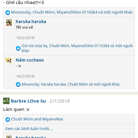
- Ghé cậu nhaa!!!<3
i
o
Mounocky
,
Chuột Móm
,
MiyanoShiho-01102k4
và một người khác
n
R
s
e
haruka haruka
:
a
Tết vui vẻ
c
t
16/2/2018
i
Gió núi mùa hạ
,
Chuột Móm
,
MiyanoShiho-01102k4
và một người
o
R
khác
n
e
s
Nấm cucheoo
a
:
c
- :x
t
i
16/2/2018
o
Mounocky
,
haruka haruka
,
Chuột Móm
và một người khác
n
R
s
e
:
a
Barbie LOve Su
2/1/2018
c
t
Làm quen :x
i
o
Chuột Móm
and
MiyanoMai
n
R
s
e
Xem các bình luận trước…
:
a
c