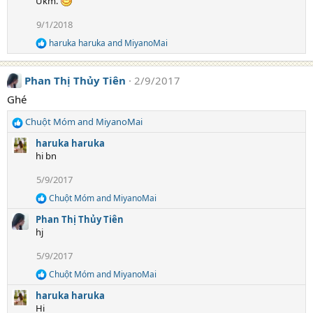
Ukm.
c
t
9/1/2018
i
o
haruka haruka
and
MiyanoMai
R
n
e
s
a
:
Phan Thị Thủy Tiên
2/9/2017
c
t
Ghé
i
o
Chuột Móm
and
MiyanoMai
n
R
s
e
haruka haruka
:
a
hi bn
c
t
5/9/2017
i
Chuột Móm
and
MiyanoMai
o
R
e
n
Phan Thị Thủy Tiên
a
s
hj
c
:
t
5/9/2017
i
o
Chuột Móm
and
MiyanoMai
R
n
e
s
haruka haruka
a
:
Hi
c