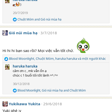
a
:
)
c
t
20/7/2019
i
o
Chuột Móm
and
Gió núi mùa hạ
R
n
e
s
a
:
Gió núi mùa hạ
3/7/2018
c
t
i
o
n
Hi hi hi bạn sao rồi? Mọi việc vẫn tốt chứ.
s
:
Blood Moonlight
,
Chuột Móm
,
haruka haruka
và một người khác
R
e
haruka haruka
a
cảm ơn c , mk vẫn ổn ạ
c
chúc c 1 buổi tối tốt lành =^.^=
t
i
30/12/2018
o
Blood Moonlight
,
Gió núi mùa hạ
and
Chuột Móm
n
R
e
s
a
:
Yukikawa Yukita
29/6/2018
c
t
Yuki ghé :v