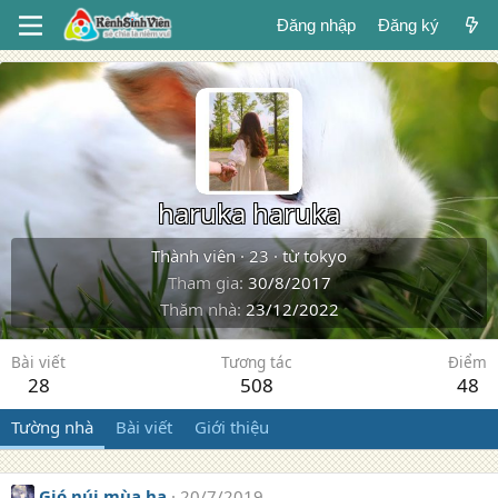
Đăng nhập
Đăng ký
haruka haruka
Thành viên
·
23
·
từ
tokyo
Tham gia
30/8/2017
Thăm nhà
23/12/2022
Bài viết
Tương tác
Điểm
28
508
48
Tường nhà
Bài viết
Giới thiệu
Gió núi mùa hạ
20/7/2019