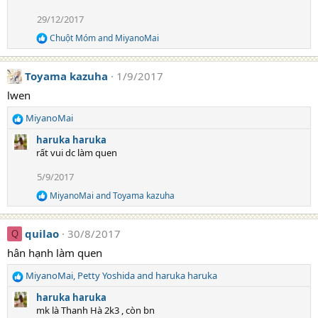
t
29/12/2017
i
o
Chuột Móm
and
MiyanoMai
R
n
e
s
a
:
Toyama kazuha
1/9/2017
c
t
lwen
i
o
MiyanoMai
n
R
s
e
haruka haruka
:
a
rất vui dc làm quen
c
t
5/9/2017
i
MiyanoMai
and
Toyama kazuha
o
R
e
n
a
s
quilao
30/8/2017
c
Q
:
t
hân hạnh làm quen
i
o
MiyanoMai
,
Petty Yoshida
and
haruka haruka
n
R
s
e
haruka haruka
:
a
mk là Thanh Hà 2k3 , còn bn