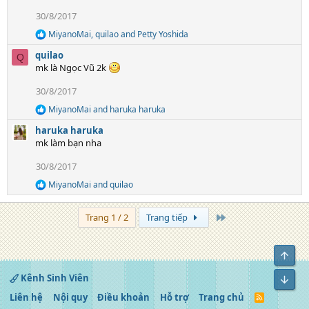
c
t
30/8/2017
i
MiyanoMai
,
quilao
and
Petty Yoshida
o
R
e
n
quilao
Q
a
s
mk là Ngọc Vũ 2k
c
:
t
30/8/2017
i
o
MiyanoMai
and
haruka haruka
R
n
e
s
haruka haruka
a
:
mk làm bạn nha
c
t
30/8/2017
i
o
MiyanoMai
and
quilao
R
n
e
s
a
:
Trang cuối
Trang 1 / 2
Trang tiếp
c
t
i
Top
o
n
s
Kênh Sinh Viên
Bot
:
Liên hệ
Nội quy
Điều khoản
Hỗ trợ
Trang chủ
R
S