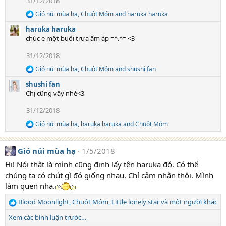
31/12/2018
o
n
Gió núi mùa hạ
,
Chuột Móm
and
haruka haruka
R
s
e
:
haruka haruka
a
chúc e một buổi trưa ấm áp =^.^= <3
c
t
31/12/2018
i
o
Gió núi mùa hạ
,
Chuột Móm
and
shushi fan
R
n
e
s
shushi fan
a
:
Chị cũng vậy nhé<3
c
t
31/12/2018
i
o
Gió núi mùa hạ
,
haruka haruka
and
Chuột Móm
R
n
e
s
a
:
Gió núi mùa hạ
1/5/2018
c
t
Hi! Nói thật là mình cũng định lấy tên haruka đó. Có thể
i
chúng ta có chút gì đó giống nhau. Chỉ cảm nhận thôi. Mình
o
n
làm quen nha.
s
:
Blood Moonlight
,
Chuột Móm
,
Little lonely star
và một người khác
R
e
Xem các bình luận trước…
a