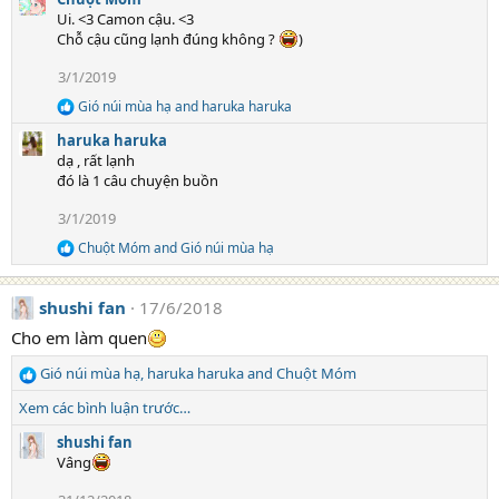
a
Ui. <3 Camon cậu. <3
c
Chỗ cậu cũng lạnh đúng không ?
)
t
i
3/1/2019
o
n
Gió núi mùa hạ
and
haruka haruka
R
s
e
:
haruka haruka
a
dạ , rất lạnh
c
đó là 1 câu chuyện buồn
t
i
3/1/2019
o
n
Chuột Móm
and
Gió núi mùa hạ
R
s
e
:
a
shushi fan
17/6/2018
c
t
Cho em làm quen
i
o
Gió núi mùa hạ
,
haruka haruka
and
Chuột Móm
n
R
s
e
Xem các bình luận trước…
:
a
c
shushi fan
t
Vâng
i