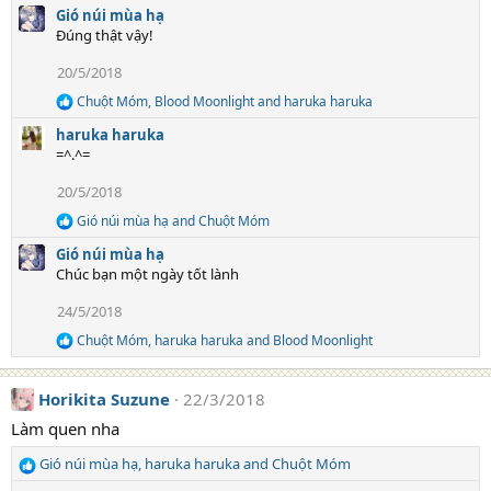
c
Gió núi mùa hạ
t
Đúng thật vậy!
i
20/5/2018
o
n
Chuột Móm
,
Blood Moonlight
and
haruka haruka
R
s
e
:
haruka haruka
a
=^.^=
c
t
20/5/2018
i
o
Gió núi mùa hạ
and
Chuột Móm
R
n
e
s
Gió núi mùa hạ
a
:
Chúc bạn một ngày tốt lành
c
t
24/5/2018
i
o
Chuột Móm
,
haruka haruka
and
Blood Moonlight
R
n
e
s
a
:
Horikita Suzune
22/3/2018
c
t
Làm quen nha
i
o
Gió núi mùa hạ
,
haruka haruka
and
Chuột Móm
n
R
s