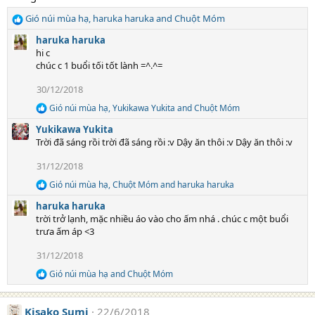
i
o
Gió núi mùa hạ
,
haruka haruka
and
Chuột Móm
n
R
s
e
haruka haruka
:
a
hi c
c
chúc c 1 buổi tối tốt lành =^.^=
t
i
30/12/2018
o
Gió núi mùa hạ
,
Yukikawa Yukita
and
Chuột Móm
n
R
e
s
Yukikawa Yukita
a
:
Trời đã sáng rồi trời đã sáng rồi :v Dậy ăn thôi :v Dậy ăn thôi :v
c
t
31/12/2018
i
o
Gió núi mùa hạ
,
Chuột Móm
and
haruka haruka
R
n
e
s
haruka haruka
a
:
trời trở lạnh, mặc nhiều áo vào cho ấm nhá . chúc c một buổi
c
trưa ấm áp <3
t
i
31/12/2018
o
n
Gió núi mùa hạ
and
Chuột Móm
R
s
e
:
a
Kisako Sumi
22/6/2018
c