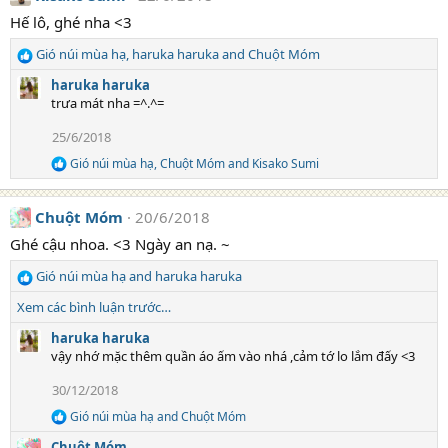
t
Hế lô, ghé nha <3
i
o
Gió núi mùa hạ
,
haruka haruka
and
Chuột Móm
n
R
s
e
haruka haruka
:
a
trưa mát nha =^.^=
c
t
25/6/2018
i
Gió núi mùa hạ
,
Chuột Móm
and
Kisako Sumi
o
R
e
n
a
s
Chuột Móm
20/6/2018
c
:
t
Ghé cậu nhoa. <3 Ngày an nạ. ~
i
o
Gió núi mùa hạ
and
haruka haruka
n
R
s
e
Xem các bình luận trước…
:
a
c
haruka haruka
t
vậy nhớ mặc thêm quần áo ấm vào nhá ,cảm tớ lo lắm đấy <3
i
30/12/2018
o
n
Gió núi mùa hạ
and
Chuột Móm
R
s
e
:
Chuột Móm