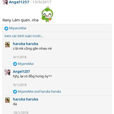
Angel1257
13/9/2017
c
t
i
o
n
Rany Làm quen. nha
s
:
MiyanoMai
R
e
Xem các bình luận trước…
a
c
haruka haruka
t
z là mk cũng gần nhau nè
i
9/1/2018
o
n
MiyanoMai
R
s
e
:
Angel1257
a
hjhj, lại có đồg hươg òy^^
c
t
9/1/2018
i
o
MiyanoMai
and
haruka haruka
R
n
e
s
haruka haruka
a
:
dạ
c
t
10/1/2018
i