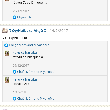
a
rất vui được làm quen ạ
c
t
29/12/2017
i
MiyanoMai
o
R
e
n
a
s
❣✿ღHaibara Aiღ✿❣
14/9/2017
c
:
t
Làm quen nha
i
o
Chuột Móm
and
MiyanoMai
n
R
s
e
haruka haruka
:
a
rất vui dc làm quen ạ
c
t
29/12/2017
i
Chuột Móm
and
MiyanoMai
o
R
e
n
haruka haruka
a
s
Haruka 2k3
c
:
t
1/1/2018
i
o
Chuột Móm
and
MiyanoMai
R
n
e
s
a
: