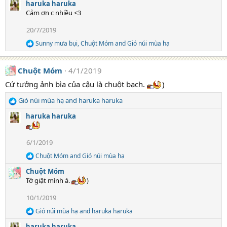
e
haruka haruka
:
a
Cảm ơn c nhiều <3
c
t
20/7/2019
i
Sunny mưa bụi
,
Chuột Móm
and
Gió núi mùa hạ
o
R
e
n
a
s
Chuột Móm
4/1/2019
c
:
t
Cứ tưởng ảnh bìa của cậu là chuột bạch.
)
i
o
Gió núi mùa hạ
and
haruka haruka
n
R
s
e
haruka haruka
:
a
c
t
6/1/2019
i
Chuột Móm
and
Gió núi mùa hạ
o
R
e
n
Chuột Móm
a
s
Tớ giật mình á.
)
c
:
t
10/1/2019
i
o
Gió núi mùa hạ
and
haruka haruka
R
n
e
s
haruka haruka