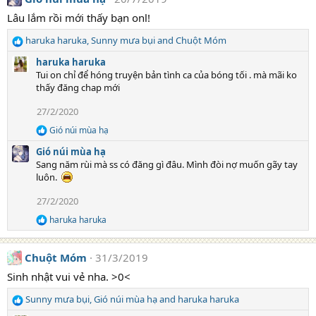
Lâu lắm rồi mới thấy bạn onl!
haruka haruka
,
Sunny mưa bụi
and
Chuột Móm
R
e
haruka haruka
a
Tui on chỉ để hóng truyện bản tình ca của bóng tối . mà mãi ko
c
thấy đăng chap mới
t
i
27/2/2020
o
Gió núi mùa hạ
n
R
e
s
Gió núi mùa hạ
a
:
Sang năm rùi mà ss có đăng gì đâu. Mình đòi nợ muốn gãy tay
c
luôn.
t
i
27/2/2020
o
n
haruka haruka
R
s
e
:
a
Chuột Móm
31/3/2019
c
t
Sinh nhật vui vẻ nha. >0<
i
o
Sunny mưa bụi
,
Gió núi mùa hạ
and
haruka haruka
n
R
s