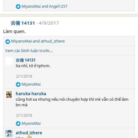
o
MiyanoMai
and
Angel1257
R
n
e
s
a
:
吉備 14131
4/9/2017
c
t
Làm quen.
i
o
MiyanoMai
and
athud_izhere
n
R
s
e
Xem các bình luận trước…
:
a
c
吉備 14131
t
Xa nhỉ, tớ ở tphcm.
i
2/1/2018
o
n
MiyanoMai
R
s
e
:
haruka haruka
a
cũng hơi xa nhưng nếu nói chuyện hợp thì mk vẫn có thể làm
c
bn mà
t
i
2/1/2018
o
n
MiyanoMai
R
s
e
:
athud_izhere
a