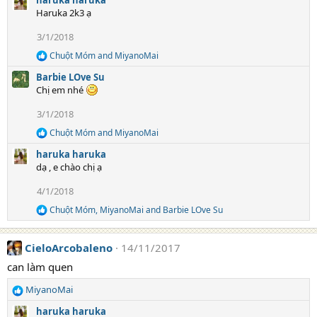
haruka haruka
t
Haruka 2k3 ạ
i
3/1/2018
o
n
Chuột Móm
and
MiyanoMai
R
s
e
:
Barbie LOve Su
a
Chị em nhé
c
t
3/1/2018
i
o
Chuột Móm
and
MiyanoMai
R
n
e
s
haruka haruka
a
:
dạ , e chào chị ạ
c
t
4/1/2018
i
o
Chuột Móm
,
MiyanoMai
and
Barbie LOve Su
R
n
e
s
a
:
CieloArcobaleno
14/11/2017
c
t
can làm quen
i
o
MiyanoMai
n
R
s
e
haruka haruka
: