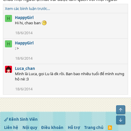
Xem các bình luận trước…
HappyGirl
H
Hi hi, chao ban
18/6/2014
HappyGirl
H
: >
18/6/2014
Luca_chan
Mình là Luca, gọi Lu là dk rồi. Bạn bao nhiêu tuổi để mình xưng
hô nè :3
18/6/2014
Top
Kênh Sinh Viên
Bot
Liên hệ
Nội quy
Điều khoản
Hỗ trợ
Trang chủ
R