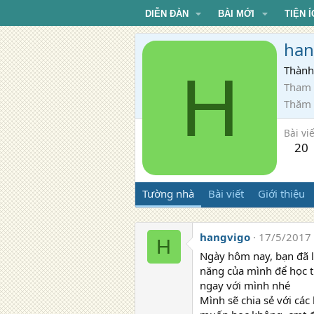
DIỄN ĐÀN
BÀI MỚI
TIỆN Í
han
H
Thành
Tham 
Thăm
Bài viế
20
Tường nhà
Bài viết
Giới thiệu
hangvigo
17/5/2017
H
Ngày hôm nay, bạn đã l
năng của mình để học t
ngay với mình nhé
Mình sẽ chia sẻ với các