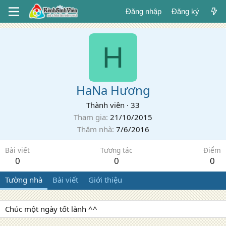
Đăng nhập
Đăng ký
H
HaNa Hương
Thành viên
·
33
Tham gia
21/10/2015
Thăm nhà
7/6/2016
Bài viết
Tương tác
Điểm
0
0
0
Tường nhà
Bài viết
Giới thiệu
Chúc một ngày tốt lành ^^