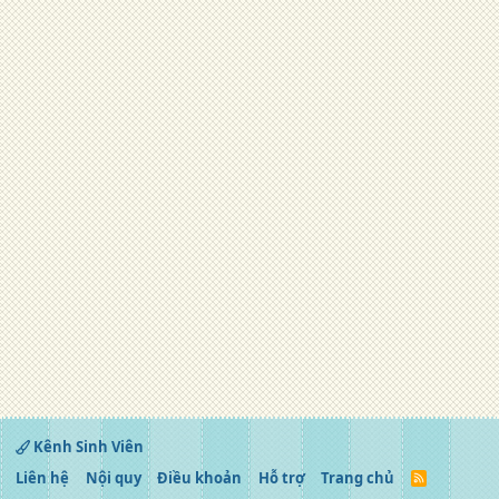
Kênh Sinh Viên
Liên hệ
Nội quy
Điều khoản
Hỗ trợ
Trang chủ
R
S