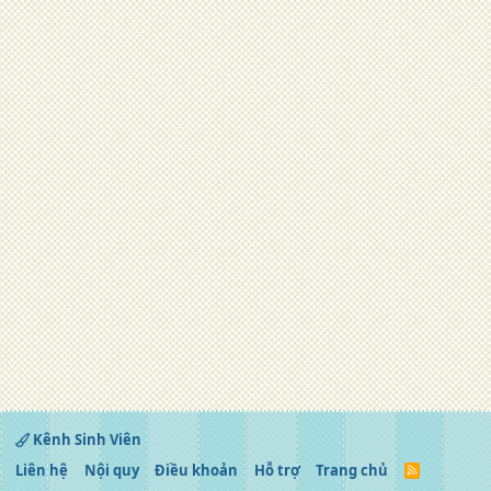
Kênh Sinh Viên
Liên hệ
Nội quy
Điều khoản
Hỗ trợ
Trang chủ
R
S