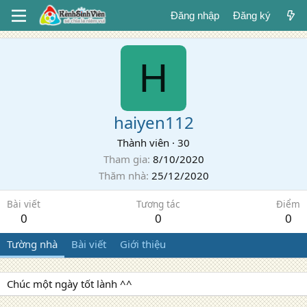
Đăng nhập
Đăng ký
H
haiyen112
Thành viên
·
30
Tham gia
8/10/2020
Thăm nhà
25/12/2020
Bài viết
Tương tác
Điểm
0
0
0
Tường nhà
Bài viết
Giới thiệu
Chúc một ngày tốt lành ^^