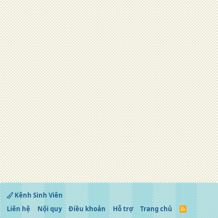
Kênh Sinh Viên
Liên hệ
Nội quy
Điều khoản
Hỗ trợ
Trang chủ
R
S