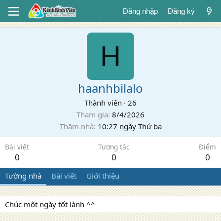
Đăng nhập
Đăng ký
H
haanhbilalo
Thành viên
·
26
Tham gia
8/4/2026
Thăm nhà
10:27 ngày Thứ ba
Bài viết
Tương tác
Điểm
0
0
0
Tường nhà
Bài viết
Giới thiệu
Chúc một ngày tốt lành ^^