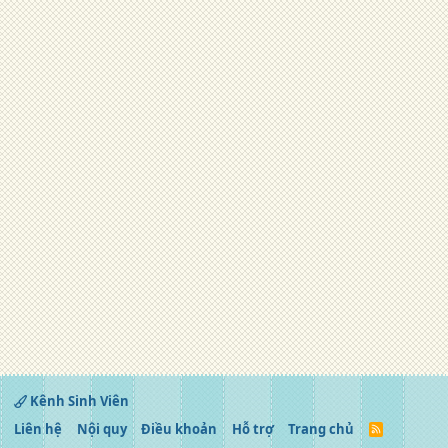
Kênh Sinh Viên
Liên hệ
Nội quy
Điều khoản
Hỗ trợ
Trang chủ
R
S