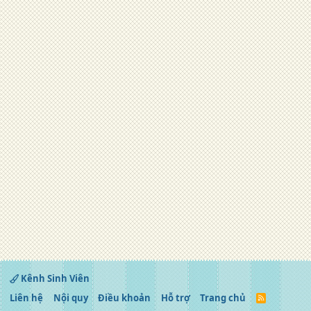
Kênh Sinh Viên
Liên hệ
Nội quy
Điều khoản
Hỗ trợ
Trang chủ
R
S