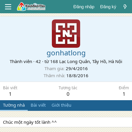
Đăng nhập
Đăng ký
gonhatlong
Thành viên
·
42
·
từ
168 Lạc Long Quân, Tây Hồ, Hà Nội
Tham gia
29/4/2016
Thăm nhà
18/8/2016
Bài viết
Tương tác
Điểm
1
0
1
Tường nhà
Bài viết
Giới thiệu
Chúc một ngày tốt lành ^^