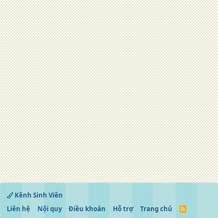
Kênh Sinh Viên
Liên hệ
Nội quy
Điều khoản
Hỗ trợ
Trang chủ
R
S