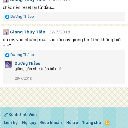
chắc nên reset lại từ đầu....
Dương Thảoo
R
e
a
Giang Thủy Tiên
22/7/2018
c
t
dù ms vào nhưng mà...sao cái này giống hmf thế không biết
i
= ="
o
n
Dương Thảoo
R
s
e
Dương Thảoo
:
a
giống gần như toàn bộ nhỉ
c
t
29/7/2018
i
o
n
s
:
Kênh Sinh Viên
Liên hệ
Nội quy
Điều khoản
Hỗ trợ
Trang chủ
R
S