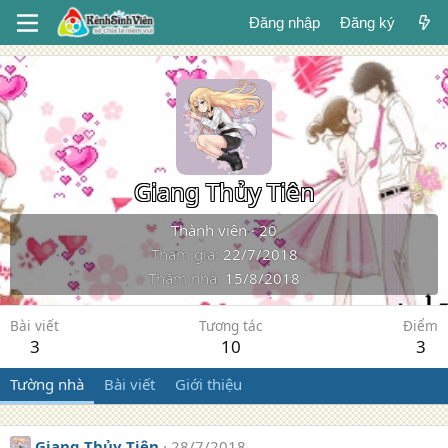
Đăng nhập
Đăng ký
Giang Thủy Tiên
Thành viên
·
20
Tham gia
22/7/2018
Thăm nhà
15/8/2018
Bài viết
Tương tác
Điểm
3
10
3
Tường nhà
Bài viết
Giới thiệu
Giang Thủy Tiên
28/7/2018