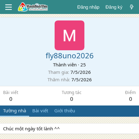
Đăng nhập
Đăng ký
fly88uno2026
Thành viên
·
25
Tham gia
7/5/2026
Thăm nhà
7/5/2026
Bài viết
Tương tác
Điểm
0
0
0
Tường nhà
Bài viết
Giới thiệu
Chúc một ngày tốt lành ^^