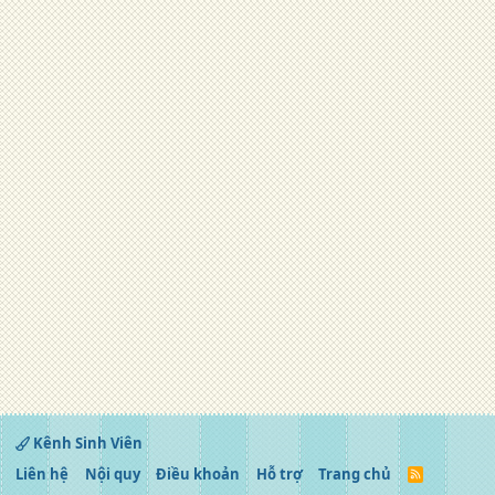
Kênh Sinh Viên
Liên hệ
Nội quy
Điều khoản
Hỗ trợ
Trang chủ
R
S