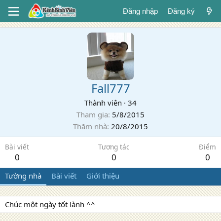
Đăng nhập
Đăng ký
Fall777
Thành viên
·
34
Tham gia
5/8/2015
Thăm nhà
20/8/2015
Bài viết
Tương tác
Điểm
0
0
0
Tường nhà
Bài viết
Giới thiệu
Chúc một ngày tốt lành ^^