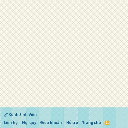
Kênh Sinh Viên
Liên hệ
Nội quy
Điều khoản
Hỗ trợ
Trang chủ
R
S