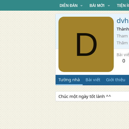
DIỄN ĐÀN
BÀI MỚI
TIỆN Í
dv
D
Thành
Tham 
Thăm
Bài viế
0
Tường nhà
Bài viết
Giới thiệu
Chúc một ngày tốt lành ^^