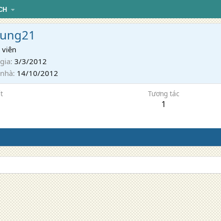
CH
hung21
 viên
gia
3/3/2012
 nhà
14/10/2012
t
Tương tác
1