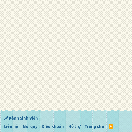
Kênh Sinh Viên
Liên hệ
Nội quy
Điều khoản
Hỗ trợ
Trang chủ
R
S