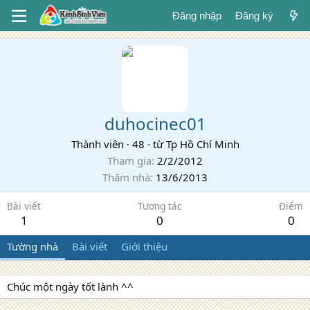
Đăng nhập
Đăng ký
duhocinec01
Thành viên
·
48
·
từ
Tp Hồ Chí Minh
Tham gia
2/2/2012
Thăm nhà
13/6/2013
Bài viết
Tương tác
Điểm
1
0
0
Tường nhà
Bài viết
Giới thiệu
Chúc một ngày tốt lành ^^