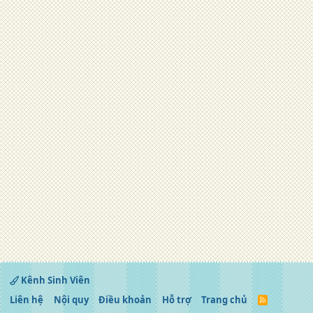
Kênh Sinh Viên
Liên hệ
Nội quy
Điều khoản
Hỗ trợ
Trang chủ
R
S