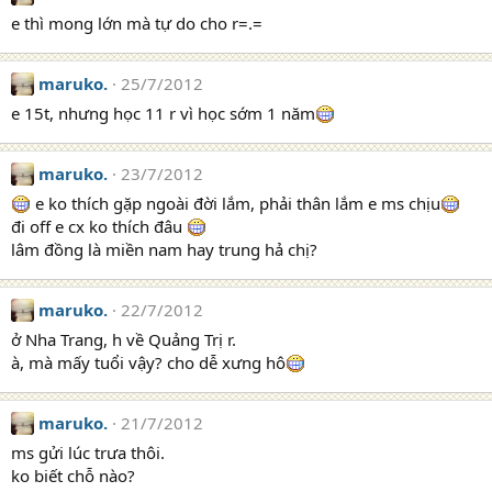
e thì mong lớn mà tự do cho r=.=
maruko.
25/7/2012
e 15t, nhưng học 11 r vì học sớm 1 năm
maruko.
23/7/2012
e ko thích gặp ngoài đời lắm, phải thân lắm e ms chịu
đi off e cx ko thích đâu
lâm đồng là miền nam hay trung hả chị?
maruko.
22/7/2012
ở Nha Trang, h về Quảng Trị r.
à, mà mấy tuổi vậy? cho dễ xưng hô
maruko.
21/7/2012
ms gửi lúc trưa thôi.
ko biết chỗ nào?