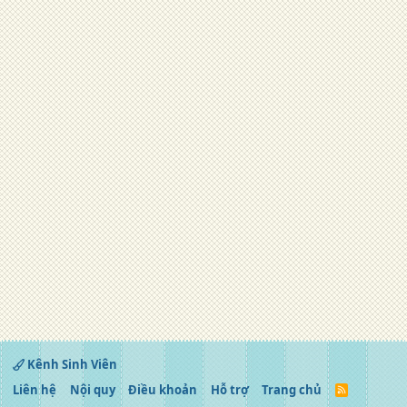
Kênh Sinh Viên
Liên hệ
Nội quy
Điều khoản
Hỗ trợ
Trang chủ
R
S