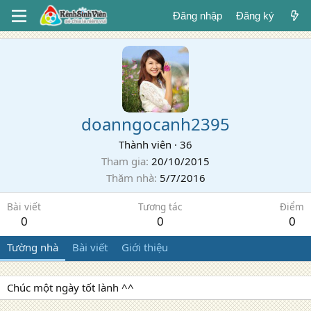
Đăng nhập
Đăng ký
doanngocanh2395
Thành viên
·
36
Tham gia
20/10/2015
Thăm nhà
5/7/2016
Bài viết
Tương tác
Điểm
0
0
0
Tường nhà
Bài viết
Giới thiệu
Chúc một ngày tốt lành ^^