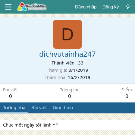
Đăng nhập
Đăng ký
D
dichvutainha247
Thành viên
·
33
Tham gia
8/1/2019
Thăm nhà
16/2/2019
Bài viết
Tương tác
Điểm
0
0
0
Tường nhà
Bài viết
Giới thiệu
Chúc một ngày tốt lành ^^