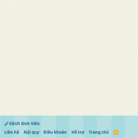
Kênh Sinh Viên
Liên hệ
Nội quy
Điều khoản
Hỗ trợ
Trang chủ
R
S