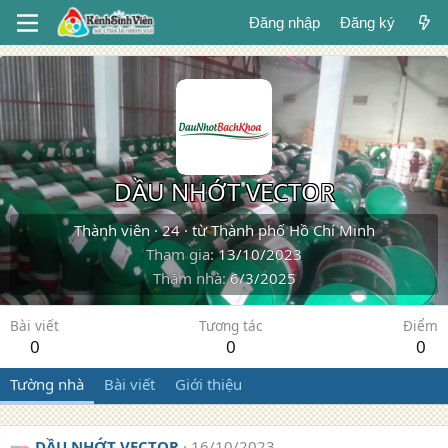
Đăng nhập
Đăng ký
DẦU NHỚT VECTOR
Thành viên
·
24
·
từ
Thành phố Hồ Chí Minh
Tham gia
13/10/2023
Thăm nhà
6/3/2025
Bài viết
Tương tác
Điểm
0
0
0
Tường nhà
Bài viết
Giới thiệu
DẦU NHỚT VECTOR
16/10/2023