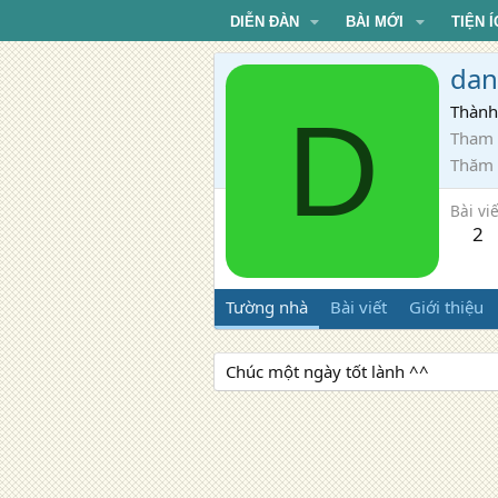
DIỄN ĐÀN
BÀI MỚI
TIỆN Í
dan
D
Thành
Tham 
Thăm
Bài viế
2
Tường nhà
Bài viết
Giới thiệu
Chúc một ngày tốt lành ^^