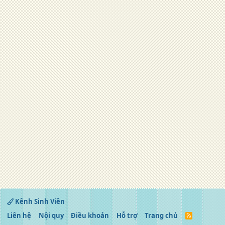
Kênh Sinh Viên
Liên hệ
Nội quy
Điều khoản
Hỗ trợ
Trang chủ
R
S