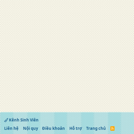
Kênh Sinh Viên
Liên hệ
Nội quy
Điều khoản
Hỗ trợ
Trang chủ
R
S