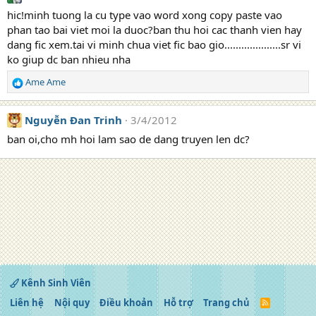
hic!minh tuong la cu type vao word xong copy paste vao
phan tao bai viet moi la duoc?ban thu hoi cac thanh vien hay
dang fic xem.tai vi minh chua viet fic bao gio....................sr vi
ko giup dc ban nhieu nha
Ame Ame
R
e
a
Nguyễn Đan Trinh
3/4/2012
c
t
ban oi,cho mh hoi lam sao de dang truyen len dc?
i
o
n
s
:
Kênh Sinh Viên
Liên hệ
Nội quy
Điều khoản
Hỗ trợ
Trang chủ
R
S