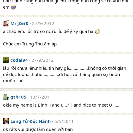
haizz anh cũng bùn thua gì em. trong bùn cũng sẽ có vui thôi
em
Mr_Zer0
27/9/2012
a chào em. lúc trc có nc rùi à. để ý kỹ quá ha
Chúc em Trung Thu ấm áp
codai94
27/9/2012
lâu rồi chưa lên.nhiều tin hay gê................không có thời gian
để đọc luôn....huhu..............đi học cả tháng quân sự buồn
muốn chết...............
gtb105
13/7/2011
okie my name is Binh !! and u ,,? ? and nice to meet U ......
Lãng Tử Độc Hành
6/5/2011
ok râts vui được làm quen với bạn