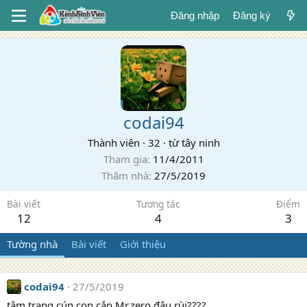
Đăng nhập
Đăng ký
codai94
Thành viên
·
32
·
từ
tây ninh
Tham gia
11/4/2011
Thăm nhà
27/5/2019
Bài viết
Tương tác
Điểm
12
4
3
Tường nhà
Bài viết
Giới thiệu
codai94
27/5/2019
tâm trạng cún con cắn Mr.zero đâu rùi????