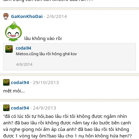
GaKonKhoDai
2/6/2014
lâu không vào rồi
codai94
Metoo.cũng lâu rồi hông ghé ksv
4/6/2014
codai94
29/10/2013
mệt mỏi...
codai94
24/9/2013
"đã có lúc tôi tự hỏi,bao lâu rồi tôi không được ngắm nhìn
anh? đã bao lâu rồi không được nắm tay rảo bước bên cạnh
và nghe giọng nói ấm áp của anh? đã bao lâu rồi tôi không
được 1 vòng tay ôm?bao lâu cho 1 nụ hôn không hứa hẹn??