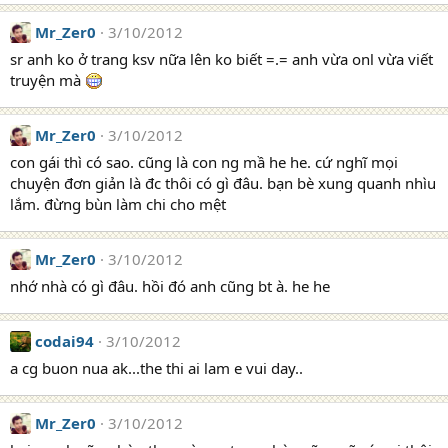
Mr_Zer0
3/10/2012
sr anh ko ở trang ksv nữa lên ko biết =.= anh vừa onl vừa viết
truyện mà
Mr_Zer0
3/10/2012
con gái thì có sao. cũng là con ng mầ he he. cứ nghĩ mọi
chuyện đơn giản là đc thôi có gì đâu. bạn bè xung quanh nhìu
lắm. đừng bùn làm chi cho mệt
Mr_Zer0
3/10/2012
nhớ nhà có gì đâu. hồi đó anh cũng bt à. he he
codai94
3/10/2012
a cg buon nua ak...the thi ai lam e vui day..
Mr_Zer0
3/10/2012