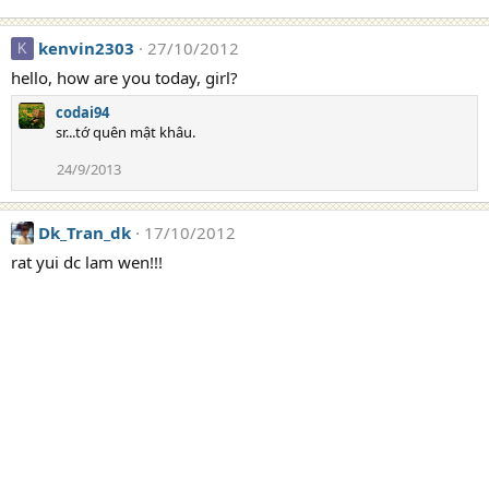
kenvin2303
27/10/2012
K
hello, how are you today, girl?
codai94
sr...tớ quên mật khâu.
24/9/2013
Dk_Tran_dk
17/10/2012
rat yui dc lam wen!!!