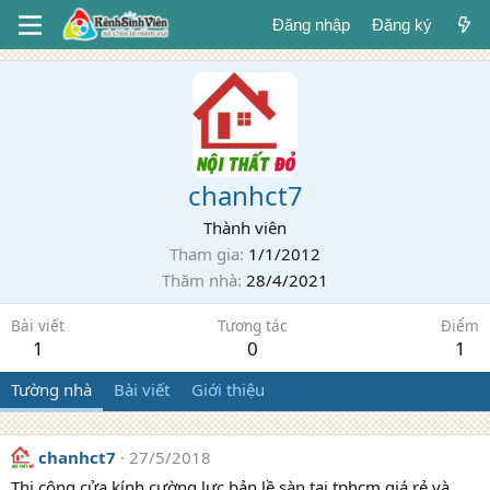
Đăng nhập
Đăng ký
chanhct7
Thành viên
Tham gia
1/1/2012
Thăm nhà
28/4/2021
Bài viết
Tương tác
Điểm
1
0
1
Tường nhà
Bài viết
Giới thiệu
chanhct7
27/5/2018
Thi công cửa kính cường lực bản lề sàn tại tphcm giá rẻ và