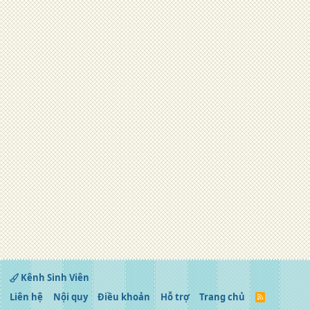
Kênh Sinh Viên
Liên hệ
Nội quy
Điều khoản
Hỗ trợ
Trang chủ
R
S