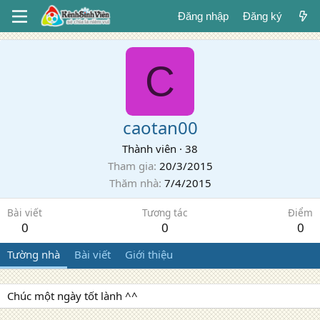
Đăng nhập
Đăng ký
C
caotan00
Thành viên
·
38
Tham gia
20/3/2015
Thăm nhà
7/4/2015
Bài viết
Tương tác
Điểm
0
0
0
Tường nhà
Bài viết
Giới thiệu
Chúc một ngày tốt lành ^^