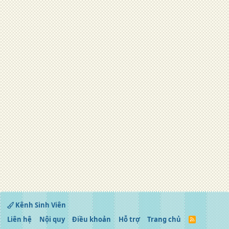
Kênh Sinh Viên
Liên hệ
Nội quy
Điều khoản
Hỗ trợ
Trang chủ
R
S