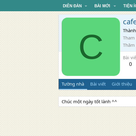
DIỄN ĐÀN
BÀI MỚI
TIỆN Í
caf
C
Thành
Tham 
Thăm
Bài viế
0
Tường nhà
Bài viết
Giới thiệu
Chúc một ngày tốt lành ^^