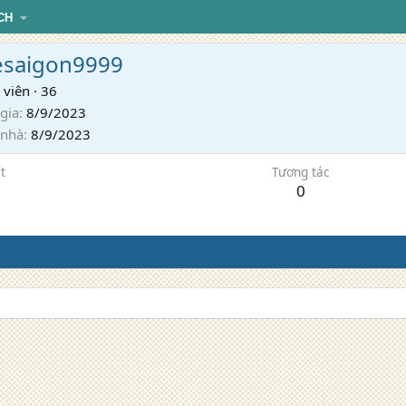
CH
esaigon9999
 viên
·
36
gia
8/9/2023
 nhà
8/9/2023
t
Tương tác
0