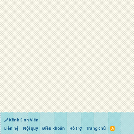
Kênh Sinh Viên
Liên hệ
Nội quy
Điều khoản
Hỗ trợ
Trang chủ
R
S