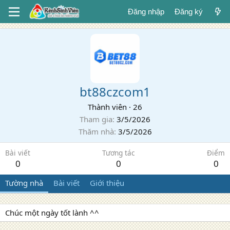
Đăng nhập
Đăng ký
bt88czcom1
Thành viên
·
26
Tham gia
3/5/2026
Thăm nhà
3/5/2026
Bài viết
Tương tác
Điểm
0
0
0
Tường nhà
Bài viết
Giới thiệu
Chúc một ngày tốt lành ^^